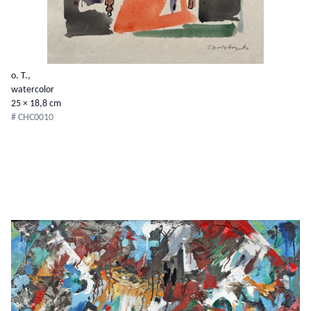
o. T.,
watercolor
25 × 18,8 cm
# CHC0010