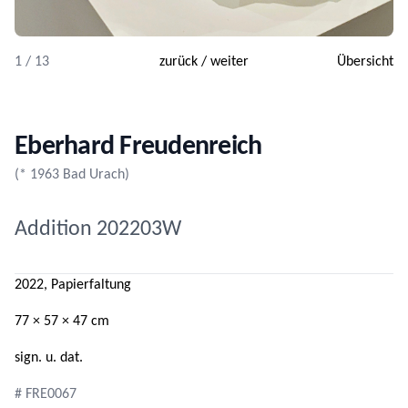
1 / 13
zurück
/
weiter
Übersicht
Eberhard Freudenreich
(* 1963 Bad Urach)
Addition 202203W
2022, Papierfaltung
77 × 57 × 47 cm
sign. u. dat.
# FRE0067