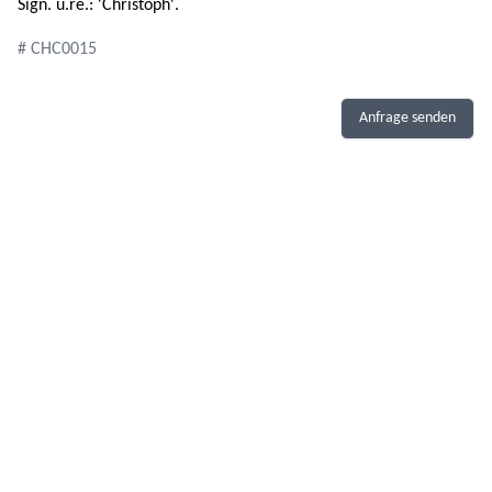
Sign. u.re.: 'Christoph'.
# CHC0015
Anfrage senden