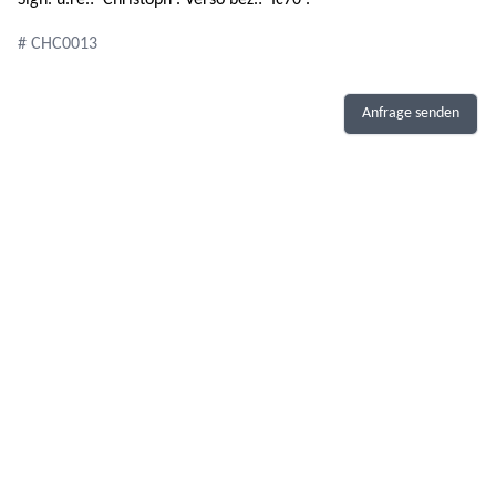
Sign. u.re.: 'Christoph'. Verso bez.: 'Ic70'.
# CHC0013
Anfrage senden