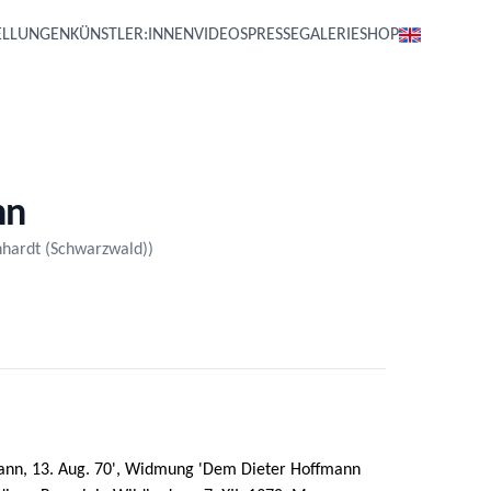
ELLUNGEN
KÜNSTLER:INNEN
VIDEOS
PRESSE
GALERIE
SHOP
nn
nhardt (Schwarzwald))
mann, 13. Aug. 70', Widmung 'Dem Dieter Hoffmann