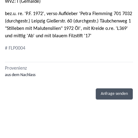
WVZ: I (Gemälde)
bez.u. re. 'P.F. 1972', verso Aufkleber 'Petra Flemming 701 7032
(durchgestr.) Leipzig Gießerstr. 60 (durchgestr.) Täubchenweg 1
"Stilleben mit Malutensilien" 1972 Öl', mit Kreide o.re. 'L369'
und mittig 'Ab' und mit blauem Filzstift '17'
# FLP0004
Provenienz
aus dem Nachlass
Anfrage senden