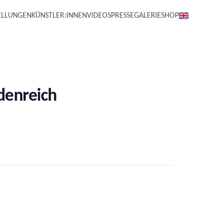
ELLUNGEN
KÜNSTLER:INNEN
VIDEOS
PRESSE
GALERIE
SHOP
denreich