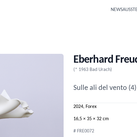
NEWS
AUSST
Eberhard Freu
(* 1963 Bad Urach)
Sulle ali del vento (4)
2024, Forex
16,5 × 35 × 32 cm
# FRE0072